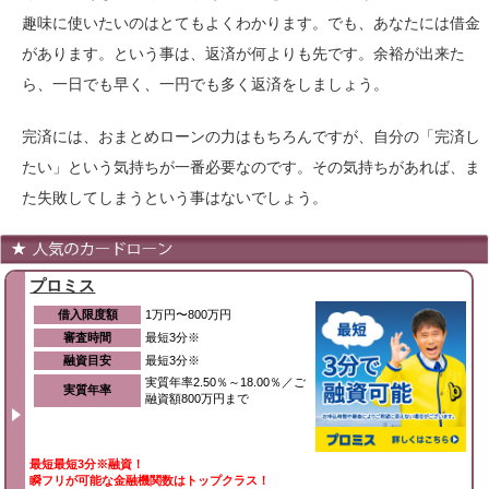
趣味に使いたいのはとてもよくわかります。でも、あなたには借金
があります。という事は、返済が何よりも先です。余裕が出来た
ら、一日でも早く、一円でも多く返済をしましょう。
完済には、おまとめローンの力はもちろんですが、自分の「完済し
たい」という気持ちが一番必要なのです。その気持ちがあれば、ま
た失敗してしまうという事はないでしょう。
プロミス
借入限度額
1万円〜800万円
審査時間
最短3分※
融資目安
最短3分※
実質年率2.50％～18.00％／ご
実質年率
融資額800万円まで
最短最短3分※融資！
瞬フリが可能な金融機関数はトップクラス！