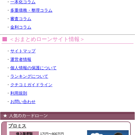
・
一本化コラム
・
多重債務・整理コラム
・
審査コラム
・
金利コラム
＜おまとめローンサイト情報＞
・
サイトマップ
・
運営者情報
・
個人情報の保護について
・
ランキングについて
・
クチコミガイドライン
・
利用規則
・
お問い合わせ
プロミス
借入限度額
1万円〜800万円