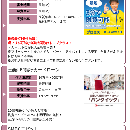
審査時間
最短3分※
融資目安
最短3分※
実質年率2.50％～18.00％／ご
実質年率
融資額800万円まで
最短最短3分※融資！
瞬フリが可能な金融機関数はトップクラス！
50万円以下なら収入証明書不要！
※フリーター・主婦の方でも、パート、アルバイトによる安定した収入がある場
合はお申込み可能！
※お申込み時間や審査によりご希望に添えない場合がございます。
三菱UFJ銀行カードローン
借入限度額
10万円〜800万円
審査時間
最短即日
融資目安
公式サイト参照
実質年率
1.4％〜14.6%
1000円単位での借入も可能！
提携コンビニATMの利用手数料無料！
三菱UFJ銀行の口座開設は不要！
SMBCモビット