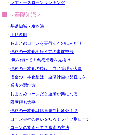
・
レディースローンランキング
＜基礎知識＞
・
基礎知識・攻略法
・
手順説明
・
おまとめローンを実行するのにあたり
・
債務の一本化を行う前の事前交渉
・
気を付けて！悪徳業者を見抜け
・
債務の一本化の後は、自己管理が大事
・
借金の一本化後は、返済計画の見直しを
・
業者の選び方
・
おまとめローンだと返済が楽になる
・
限度額も大事
・
債務の一本化は総量規制対象外！？
・
ローン会社の違いを知る！タイプ別ローン
・
ローンの審査って？審査の方法