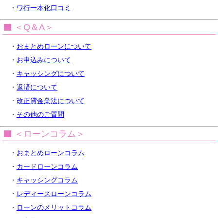
・
ワ行一本化口コミ
＜Q＆A＞
・
おまとめローンについて
・
お申込みについて
・
キャッシングについて
・
返済について
・
改正貸金業法について
・
その他のご質問
＜ローンコラム＞
・
おまとめローンコラム
・
カードローンコラム
・
キャッシングコラム
・
レディースローンコラム
・
ローンのメリットコラム