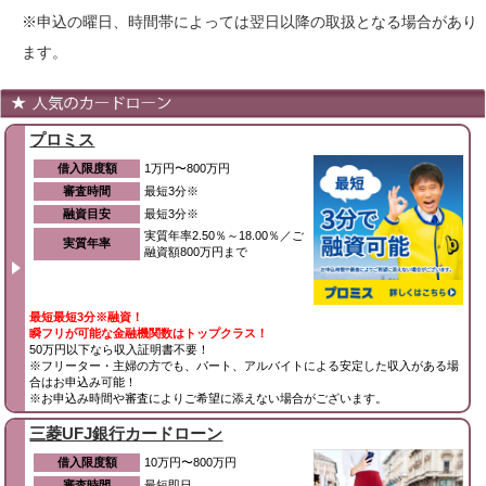
※申込の曜日、時間帯によっては翌日以降の取扱となる場合があり
ます。
プロミス
借入限度額
1万円〜800万円
審査時間
最短3分※
融資目安
最短3分※
実質年率2.50％～18.00％／ご
実質年率
融資額800万円まで
最短最短3分※融資！
瞬フリが可能な金融機関数はトップクラス！
50万円以下なら収入証明書不要！
※フリーター・主婦の方でも、パート、アルバイトによる安定した収入がある場
合はお申込み可能！
※お申込み時間や審査によりご希望に添えない場合がございます。
三菱UFJ銀行カードローン
借入限度額
10万円〜800万円
審査時間
最短即日