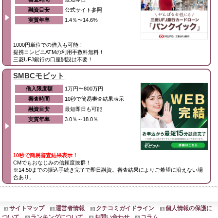
融資目安
公式サイト参照
実質年率
1.4％〜14.6%
1000円単位での借入も可能！
提携コンビニATMの利用手数料無料！
三菱UFJ銀行の口座開設は不要！
SMBCモビット
借入限度額
1万円〜800万円
審査時間
10秒で簡易審査結果表示
融資目安
最短即日も可能
実質年率
3.0％～18.0％
10秒で簡易審査結果表示！
CMでもおなじみの信頼度抜群！
※14:50までの振込手続き完了で即日融資。審査結果によりご希望に沿えない場
合あり。
サイトマップ
運営者情報
クチコミガイドライン
個人情報の保護に
ついて
ランキングについて
お問い合わせ
コラム