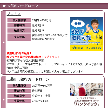
プロミス
借入限度額
1万円〜800万円
審査時間
最短3分※
融資目安
最短3分※
実質年率2.50％～18.00％／ご
実質年率
融資額800万円まで
最短最短3分※融資！
瞬フリが可能な金融機関数はトップクラス！
50万円以下なら収入証明書不要！
※フリーター・主婦の方でも、パート、アルバイトによる安定した収入がある場
合はお申込み可能！
※お申込み時間や審査によりご希望に添えない場合がございます。
三菱UFJ銀行カードローン
借入限度額
10万円〜800万円
審査時間
最短即日
融資目安
公式サイト参照
実質年率
1.4％〜14.6%