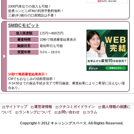
1000円単位での借入も可能！
提携コンビニATMの利用手数料無料！
三菱UFJ銀行の口座開設は不要！
SMBCモビット
借入限度額
1万円〜800万円
審査時間
10秒で簡易審査結果表示
融資目安
最短即日も可能
実質年率
3.0％～18.0％
10秒で簡易審査結果表示！
CMでもおなじみの信頼度抜群！
※14:50までの振込手続き完了で即日融資。審査結果によりご希望に沿えない場
合あり。
サイトマップ
運営者情報
クチコミガイドライン
個人情報の保護に
ついて
ランキングについて
お問い合わせ
コラム
Copyright © 2012 キャッシングスペース. All Rights Reserved.