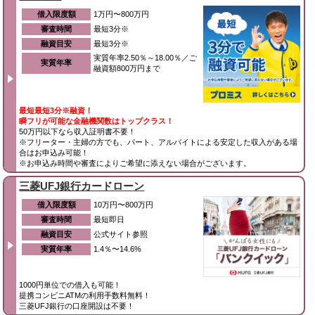
借入限度額
1万円〜800万円
審査時間
最短3分※
融資目安
最短3分※
実質年率2.50％～18.00％／ご
実質年率
融資額800万円まで
最短最短3分※融資！
瞬フリが可能な金融機関数はトップクラス！
50万円以下なら収入証明書不要！
※フリーター・主婦の方でも、パート、アルバイトによる安定した収入がある場
合はお申込み可能！
※お申込み時間や審査によりご希望に添えない場合がございます。
三菱UFJ銀行カードローン
借入限度額
10万円〜800万円
審査時間
最短即日
融資目安
公式サイト参照
実質年率
1.4％〜14.6%
1000円単位での借入も可能！
提携コンビニATMの利用手数料無料！
三菱UFJ銀行の口座開設は不要！