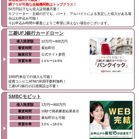
瞬フリが可能な金融機関数はトップクラス！
50万円以下なら収入証明書不要！
※フリーター・主婦の方でも、パート、アルバイトによる安定した収入がある場
合はお申込み可能！
※お申込み時間や審査によりご希望に添えない場合がございます。
三菱UFJ銀行カードローン
借入限度額
10万円〜800万円
審査時間
最短即日
融資目安
公式サイト参照
実質年率
1.4％〜14.6%
1000円単位での借入も可能！
提携コンビニATMの利用手数料無料！
三菱UFJ銀行の口座開設は不要！
SMBCモビット
借入限度額
1万円〜800万円
審査時間
10秒で簡易審査結果表示
融資目安
最短即日も可能
実質年率
3.0％～18.0％