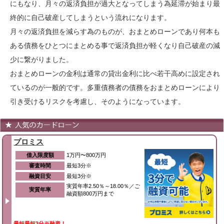
にもなり、月々の返済負担が過大となってしまう為延滞が始まり最
終的に自己破産してしまうという流れになります。
月々の返済負担を減らす為のものが、おまとめローンであり何本も
ある債務をひとつにまとめる事で返済負担が軽くなり自己破産の減
少に繋がりました。
おまとめローンの金利は通常の貸出金利に比べ若干高めに設定され
ているのが一般的です。多重債務者の債務をおまとめローンにより
引き受けるリスクを考慮し、そのようになっています。
プロミス
借入限度額
1万円〜800万円
審査時間
最短3分※
融資目安
最短3分※
実質年率2.50％～18.00％／ご
実質年率
融資額800万円まで
最短最短3分※融資！