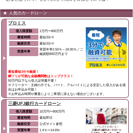
プロミス
借入限度額
1万円〜800万円
審査時間
最短3分※
融資目安
最短3分※
実質年率2.50％～18.00％／ご
実質年率
融資額800万円まで
最短最短3分※融資！
瞬フリが可能な金融機関数はトップクラス！
50万円以下なら収入証明書不要！
※フリーター・主婦の方でも、パート、アルバイトによる安定した収入がある場
合はお申込み可能！
※お申込み時間や審査によりご希望に添えない場合がございます。
三菱UFJ銀行カードローン
借入限度額
10万円〜800万円
審査時間
最短即日
融資目安
公式サイト参照
実質年率
1.4％〜14.6%