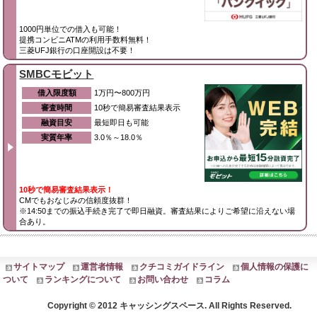
1000円単位での借入も可能！
提携コンビニATMの利用手数料無料！
三菱UFJ銀行の口座開設は不要！
SMBCモビット
借入限度額
1万円〜800万円
審査時間
10秒で簡易審査結果表示
融資目安
最短即日も可能
実質年率
3.0％～18.0％
10秒で簡易審査結果表示！
CMでもおなじみの信頼度抜群！
※14:50までの振込手続き完了で即日融資。審査結果によりご希望に沿えない場
合あり。
サイトマップ
運営者情報
クチコミガイドライン
個人情報の保護に
ついて
ランキングについて
お問い合わせ
コラム
Copyright © 2012 キャッシングスペース. All Rights Reserved.