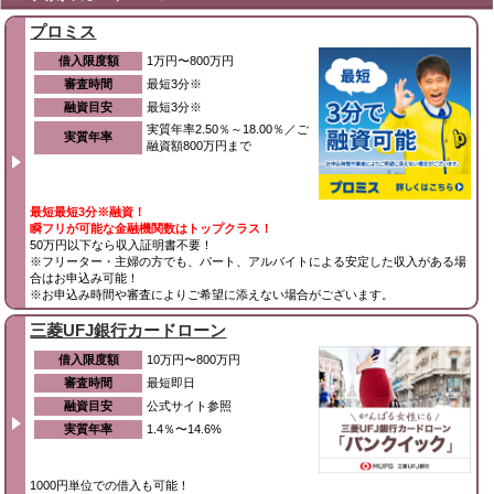
プロミス
借入限度額
1万円〜800万円
審査時間
最短3分※
融資目安
最短3分※
実質年率2.50％～18.00％／ご
実質年率
融資額800万円まで
最短最短3分※融資！
瞬フリが可能な金融機関数はトップクラス！
50万円以下なら収入証明書不要！
※フリーター・主婦の方でも、パート、アルバイトによる安定した収入がある場
合はお申込み可能！
※お申込み時間や審査によりご希望に添えない場合がございます。
三菱UFJ銀行カードローン
借入限度額
10万円〜800万円
審査時間
最短即日
融資目安
公式サイト参照
実質年率
1.4％〜14.6%
1000円単位での借入も可能！