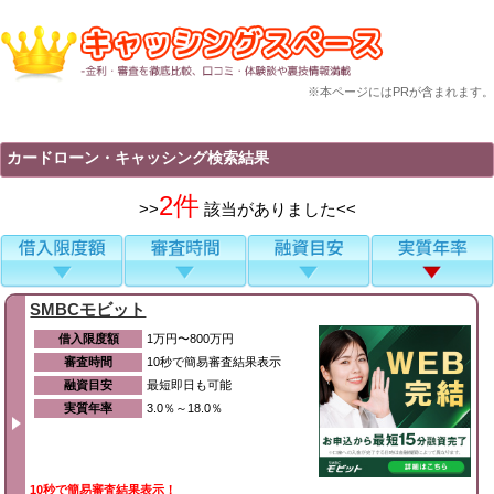
※本ページにはPRが含まれます。
カードローン・キャッシング検索結果
2件
>>
該当がありました<<
SMBCモビット
借入限度額
1万円〜800万円
審査時間
10秒で簡易審査結果表示
融資目安
最短即日も可能
実質年率
3.0％～18.0％
10秒で簡易審査結果表示！