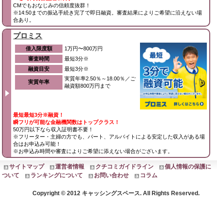
CMでもおなじみの信頼度抜群！
※14:50までの振込手続き完了で即日融資。審査結果によりご希望に沿えない場
合あり。
プロミス
借入限度額
1万円〜800万円
審査時間
最短3分※
融資目安
最短3分※
実質年率2.50％～18.00％／ご
実質年率
融資額800万円まで
最短最短3分※融資！
瞬フリが可能な金融機関数はトップクラス！
50万円以下なら収入証明書不要！
※フリーター・主婦の方でも、パート、アルバイトによる安定した収入がある場
合はお申込み可能！
※お申込み時間や審査によりご希望に添えない場合がございます。
サイトマップ
運営者情報
クチコミガイドライン
個人情報の保護に
ついて
ランキングについて
お問い合わせ
コラム
Copyright © 2012 キャッシングスペース. All Rights Reserved.