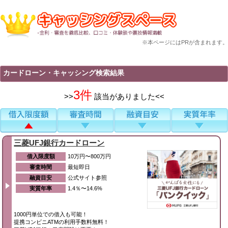
※本ページにはPRが含まれます。
カードローン・キャッシング検索結果
3件
>>
該当がありました<<
三菱UFJ銀行カードローン
借入限度額
10万円〜800万円
審査時間
最短即日
融資目安
公式サイト参照
実質年率
1.4％〜14.6%
1000円単位での借入も可能！
提携コンビニATMの利用手数料無料！