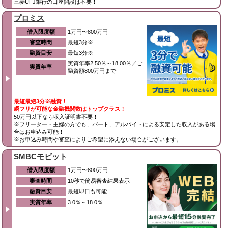
三菱UFJ銀行の口座開設は不要！
プロミス
借入限度額
1万円〜800万円
審査時間
最短3分※
融資目安
最短3分※
実質年率2.50％～18.00％／ご
実質年率
融資額800万円まで
最短最短3分※融資！
瞬フリが可能な金融機関数はトップクラス！
50万円以下なら収入証明書不要！
※フリーター・主婦の方でも、パート、アルバイトによる安定した収入がある場
合はお申込み可能！
※お申込み時間や審査によりご希望に添えない場合がございます。
SMBCモビット
借入限度額
1万円〜800万円
審査時間
10秒で簡易審査結果表示
融資目安
最短即日も可能
実質年率
3.0％～18.0％