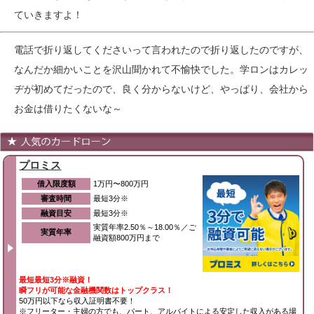
ていきますよ！
電話で折り返してくださいって言われたので折り返したのですが、
なんだか細かいことを沢山聞かれて不愉快でした。学ロンはカレッ
ヂが初めてだったので、良く分からないけど、やっぱり、会社から
お金は借りたくないな～
プロミス
借入限度額
1万円〜800万円
審査時間
最短3分※
融資目安
最短3分※
実質年率2.50％～18.00％／ご
実質年率
融資額800万円まで
最短最短3分※融資！
瞬フリが可能な金融機関数はトップクラス！
50万円以下なら収入証明書不要！
※フリーター・主婦の方でも、パート、アルバイトによる安定した収入がある場