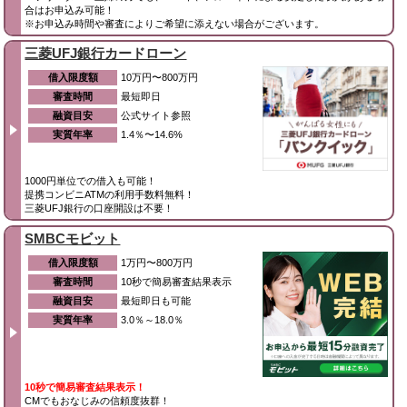
合はお申込み可能！
※お申込み時間や審査によりご希望に添えない場合がございます。
三菱UFJ銀行カードローン
借入限度額
10万円〜800万円
審査時間
最短即日
融資目安
公式サイト参照
実質年率
1.4％〜14.6%
1000円単位での借入も可能！
提携コンビニATMの利用手数料無料！
三菱UFJ銀行の口座開設は不要！
SMBCモビット
借入限度額
1万円〜800万円
審査時間
10秒で簡易審査結果表示
融資目安
最短即日も可能
実質年率
3.0％～18.0％
10秒で簡易審査結果表示！
CMでもおなじみの信頼度抜群！