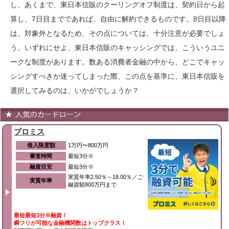
し、あくまで、東日本信販のクーリングオフ制度は、契約日から起
算し、7日目までであれば、自由に解約できるものです。8日目以降
は、対象外となるため、その点については、十分注意が必要でしょ
う。いずれにせよ、東日本信販のキャッシングでは、こういうユニ
ークな制度があります。数ある消費者金融の中から、どこでキャッ
シングすべきか迷ってしまった際、この点を基準に、東日本信販を
選択してみるのは、いかがでしょうか？
プロミス
借入限度額
1万円〜800万円
審査時間
最短3分※
融資目安
最短3分※
実質年率2.50％～18.00％／ご
実質年率
融資額800万円まで
最短最短3分※融資！
瞬フリが可能な金融機関数はトップクラス！