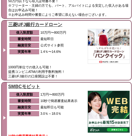
50万円以下なら収入証明書不要！
※フリーター・主婦の方でも、パート、アルバイトによる安定した収入がある場
合はお申込み可能！
※お申込み時間や審査によりご希望に添えない場合がございます。
三菱UFJ銀行カードローン
借入限度額
10万円〜800万円
審査時間
最短即日
融資目安
公式サイト参照
実質年率
1.4％〜14.6%
1000円単位での借入も可能！
提携コンビニATMの利用手数料無料！
三菱UFJ銀行の口座開設は不要！
SMBCモビット
借入限度額
1万円〜800万円
審査時間
10秒で簡易審査結果表示
融資目安
最短即日も可能
実質年率
3.0％～18.0％
10秒で簡易審査結果表示！