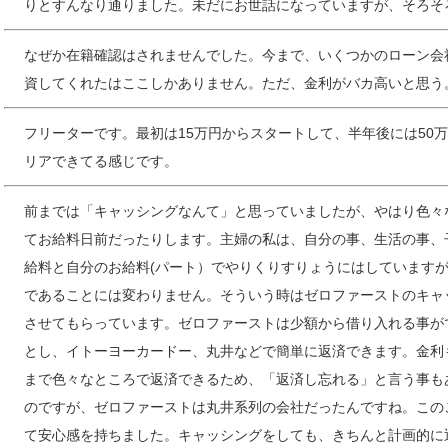
りとすんなり通りました。未だにお世話になっていますが、そろそ
なぜか在籍確認はされませんでした。今まで、いくつかのローン会
資してくれたはここしかありません。ただ、金利がバカ高いと思う
フリーターです。最初は15万円からスタートして、半年後には50
リアできてる感じです。
前までは「キャッシングなんて」と思っていましたが、やはり色々
てお給料日前だったりします。主婦の私は、自分の事、生活の事、
給料と自分のお給料(パート）でやりくりすりょうにはしています
であることには変わりません。そういう時はゼロファーストのキャ
させてもらっています。ゼロファーストは少額から借り入れる事が
とし、イトーヨーカードー、丸井などで簡単に返済できます。金利
まで色々なところで返済できるため、「返済し忘れる」と言う事も
のですが、ゼロファーストは丸井系列の会社だったんですね。この
て安心感を持ちました。キャッシングをしても、きちんと計画的に