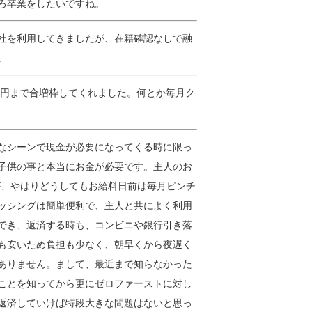
ろ卒業をしたいですね。
社を利用してきましたが、在籍確認なしで融
。
万円まで合増枠してくれました。何とか毎月ク
なシーンで現金が必要になってくる時に限っ
子供の事と本当にお金が必要です。主人のお
が、やはりどうしてもお給料日前は毎月ピンチ
ッシングは簡単便利で、主人と共によく利用
でき、返済する時も、コンビニや銀行引き落
も安いため負担も少なく、朝早くから夜遅く
ありません。まして、最近まで知らなかった
ことを知ってから更にゼロファーストに対し
返済していけば特段大きな問題はないと思っ