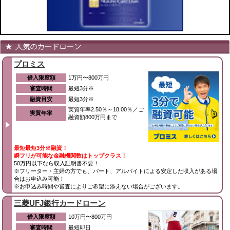
プロミス
借入限度額
1万円〜800万円
審査時間
最短3分※
融資目安
最短3分※
実質年率2.50％～18.00％／ご
実質年率
融資額800万円まで
最短最短3分※融資！
瞬フリが可能な金融機関数はトップクラス！
50万円以下なら収入証明書不要！
※フリーター・主婦の方でも、パート、アルバイトによる安定した収入がある場
合はお申込み可能！
※お申込み時間や審査によりご希望に添えない場合がございます。
三菱UFJ銀行カードローン
借入限度額
10万円〜800万円
審査時間
最短即日