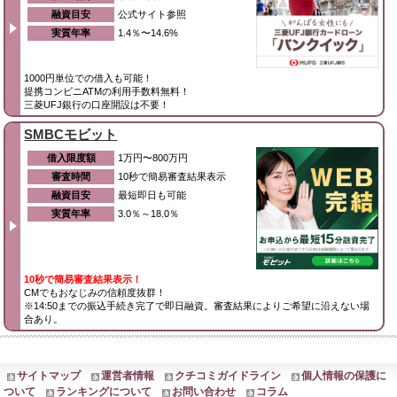
融資目安
公式サイト参照
実質年率
1.4％〜14.6%
1000円単位での借入も可能！
提携コンビニATMの利用手数料無料！
三菱UFJ銀行の口座開設は不要！
SMBCモビット
借入限度額
1万円〜800万円
審査時間
10秒で簡易審査結果表示
融資目安
最短即日も可能
実質年率
3.0％～18.0％
10秒で簡易審査結果表示！
CMでもおなじみの信頼度抜群！
※14:50までの振込手続き完了で即日融資。審査結果によりご希望に沿えない場
合あり。
サイトマップ
運営者情報
クチコミガイドライン
個人情報の保護に
ついて
ランキングについて
お問い合わせ
コラム