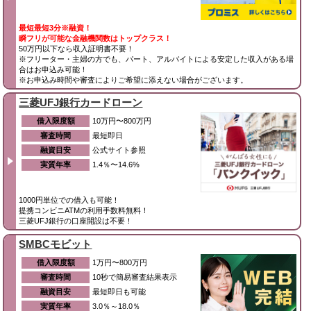
最短最短3分※融資！
瞬フリが可能な金融機関数はトップクラス！
50万円以下なら収入証明書不要！
※フリーター・主婦の方でも、パート、アルバイトによる安定した収入がある場
合はお申込み可能！
※お申込み時間や審査によりご希望に添えない場合がございます。
三菱UFJ銀行カードローン
借入限度額
10万円〜800万円
審査時間
最短即日
融資目安
公式サイト参照
実質年率
1.4％〜14.6%
1000円単位での借入も可能！
提携コンビニATMの利用手数料無料！
三菱UFJ銀行の口座開設は不要！
SMBCモビット
借入限度額
1万円〜800万円
審査時間
10秒で簡易審査結果表示
融資目安
最短即日も可能
実質年率
3.0％～18.0％