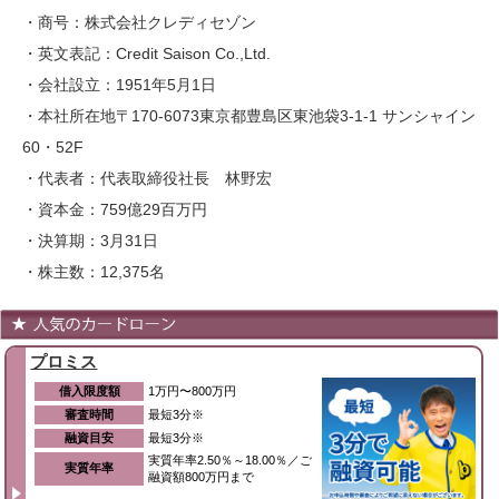
・商号：株式会社クレディセゾン
・英文表記：Credit Saison Co.,Ltd.
・会社設立：1951年5月1日
・本社所在地〒170-6073東京都豊島区東池袋3-1-1 サンシャイン
60・52F
・代表者：代表取締役社長 林野宏
・資本金：759億29百万円
・決算期：3月31日
・株主数：12,375名
プロミス
借入限度額
1万円〜800万円
審査時間
最短3分※
融資目安
最短3分※
実質年率2.50％～18.00％／ご
実質年率
融資額800万円まで