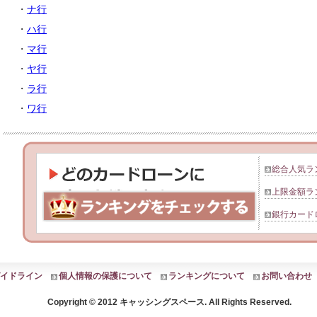
・
ナ行
・
ハ行
・
マ行
・
ヤ行
・
ラ行
・
ワ行
総合人気ラ
上限金額ラ
銀行カード
イドライン
個人情報の保護について
ランキングについて
お問い合わせ
Copyright © 2012 キャッシングスペース. All Rights Reserved.