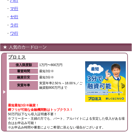
・
ハ行
・
マ行
・
ヤ行
・
ラ行
・
ワ行
プロミス
借入限度額
1万円〜800万円
審査時間
最短3分※
融資目安
最短3分※
実質年率2.50％～18.00％／ご
実質年率
融資額800万円まで
最短最短3分※融資！
瞬フリが可能な金融機関数はトップクラス！
50万円以下なら収入証明書不要！
※フリーター・主婦の方でも、パート、アルバイトによる安定した収入がある場
合はお申込み可能！
※お申込み時間や審査によりご希望に添えない場合がございます。