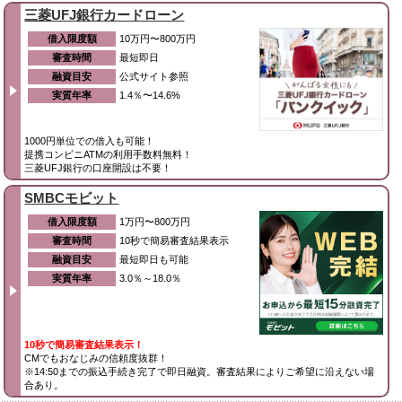
三菱UFJ銀行カードローン
借入限度額
10万円〜800万円
審査時間
最短即日
融資目安
公式サイト参照
実質年率
1.4％〜14.6%
1000円単位での借入も可能！
提携コンビニATMの利用手数料無料！
三菱UFJ銀行の口座開設は不要！
SMBCモビット
借入限度額
1万円〜800万円
審査時間
10秒で簡易審査結果表示
融資目安
最短即日も可能
実質年率
3.0％～18.0％
10秒で簡易審査結果表示！
CMでもおなじみの信頼度抜群！
※14:50までの振込手続き完了で即日融資。審査結果によりご希望に沿えない場
合あり。