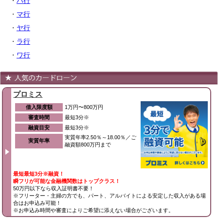
・
ハ行
・
マ行
・
ヤ行
・
ラ行
・
ワ行
プロミス
借入限度額
1万円〜800万円
審査時間
最短3分※
融資目安
最短3分※
実質年率2.50％～18.00％／ご
実質年率
融資額800万円まで
最短最短3分※融資！
瞬フリが可能な金融機関数はトップクラス！
50万円以下なら収入証明書不要！
※フリーター・主婦の方でも、パート、アルバイトによる安定した収入がある場
合はお申込み可能！
※お申込み時間や審査によりご希望に添えない場合がございます。