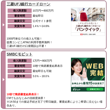
三菱UFJ銀行カードローン
借入限度額
10万円〜800万円
審査時間
最短即日
融資目安
公式サイト参照
実質年率
1.4％〜14.6%
1000円単位での借入も可能！
提携コンビニATMの利用手数料無料！
三菱UFJ銀行の口座開設は不要！
SMBCモビット
借入限度額
1万円〜800万円
審査時間
10秒で簡易審査結果表示
融資目安
最短即日も可能
実質年率
3.0％～18.0％
10秒で簡易審査結果表示！
CMでもおなじみの信頼度抜群！
※14:50までの振込手続き完了で即日融資。審査結果によりご希望に沿えない場
合あり。