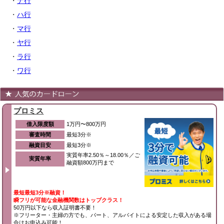
・
ナ行
・
ハ行
・
マ行
・
ヤ行
・
ラ行
・
ワ行
プロミス
借入限度額
1万円〜800万円
審査時間
最短3分※
融資目安
最短3分※
実質年率2.50％～18.00％／ご
実質年率
融資額800万円まで
最短最短3分※融資！
瞬フリが可能な金融機関数はトップクラス！
50万円以下なら収入証明書不要！
※フリーター・主婦の方でも、パート、アルバイトによる安定した収入がある場
合はお申込み可能！