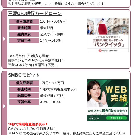
※お申込み時間や審査によりご希望に添えない場合がございます。
三菱UFJ銀行カードローン
借入限度額
10万円〜800万円
審査時間
最短即日
融資目安
公式サイト参照
実質年率
1.4％〜14.6%
1000円単位での借入も可能！
提携コンビニATMの利用手数料無料！
三菱UFJ銀行の口座開設は不要！
SMBCモビット
借入限度額
1万円〜800万円
審査時間
10秒で簡易審査結果表示
融資目安
最短即日も可能
実質年率
3.0％～18.0％
10秒で簡易審査結果表示！
CMでもおなじみの信頼度抜群！
※14:50までの振込手続き完了で即日融資。審査結果によりご希望に沿えない場