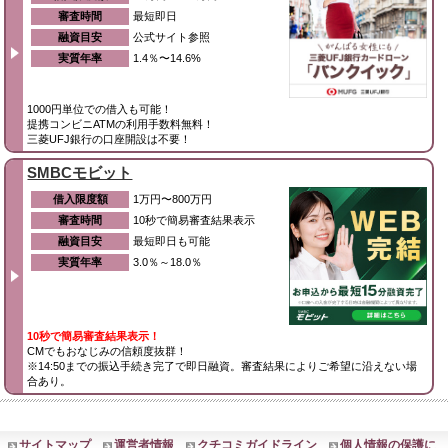
審査時間
最短即日
融資目安
公式サイト参照
実質年率
1.4％〜14.6%
1000円単位での借入も可能！
提携コンビニATMの利用手数料無料！
三菱UFJ銀行の口座開設は不要！
SMBCモビット
借入限度額
1万円〜800万円
審査時間
10秒で簡易審査結果表示
融資目安
最短即日も可能
実質年率
3.0％～18.0％
10秒で簡易審査結果表示！
CMでもおなじみの信頼度抜群！
※14:50までの振込手続き完了で即日融資。審査結果によりご希望に沿えない場
合あり。
サイトマップ
運営者情報
クチコミガイドライン
個人情報の保護に