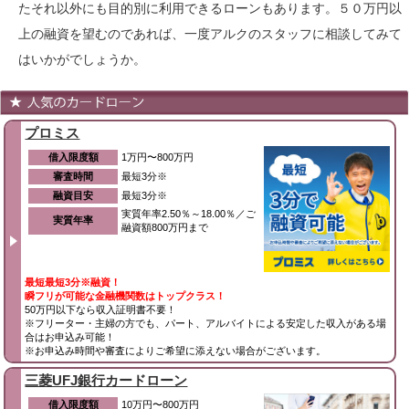
たそれ以外にも目的別に利用できるローンもあります。５０万円以
上の融資を望むのであれば、一度アルクのスタッフに相談してみて
はいかがでしょうか。
プロミス
借入限度額
1万円〜800万円
審査時間
最短3分※
融資目安
最短3分※
実質年率2.50％～18.00％／ご
実質年率
融資額800万円まで
最短最短3分※融資！
瞬フリが可能な金融機関数はトップクラス！
50万円以下なら収入証明書不要！
※フリーター・主婦の方でも、パート、アルバイトによる安定した収入がある場
合はお申込み可能！
※お申込み時間や審査によりご希望に添えない場合がございます。
三菱UFJ銀行カードローン
借入限度額
10万円〜800万円