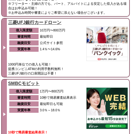
※フリーター・主婦の方でも、パート、アルバイトによる安定した収入がある場
合はお申込み可能！
※お申込み時間や審査によりご希望に添えない場合がございます。
三菱UFJ銀行カードローン
借入限度額
10万円〜800万円
審査時間
最短即日
融資目安
公式サイト参照
実質年率
1.4％〜14.6%
1000円単位での借入も可能！
提携コンビニATMの利用手数料無料！
三菱UFJ銀行の口座開設は不要！
SMBCモビット
借入限度額
1万円〜800万円
審査時間
10秒で簡易審査結果表示
融資目安
最短即日も可能
実質年率
3.0％～18.0％
10秒で簡易審査結果表示！