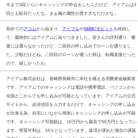
今まで3回ぐらいキャッシングの申込をしたんだけど、アイアムは3
回とも駄目だったな。まぁ俺の属性が悪すぎなだけかな。
初めての
アコム
から始まり、
アイフル
や
SMBCモビット
を経由し
て、最終的にはアイアムに辿りつきました。皆さんの評判通り、審
査には通らなかったけど、二回目の申し込みでローンが通りまし
た。少額だけどね。二回目のローンが通った時は、転職直後だった
ので、嬉しかったわ。
アイアム株式会社は、長崎県長崎市に本社を構える消費者金融業者
です。アイアムでのキャッシングは電話や携帯電話、パソコンから
全国どこからでも申し込みが可能となっています。アイアムの公式
サイトから、必須項目を入力するだけで、キャッシングの申し込み
が出来る為、自宅にいながら簡単にキャッシングの申し込みが可能
です。キャッシング可能額は、10万円から最高で50万円となってい
ます。実質年利は、18％となっています。返済が遅れた場合の遅延