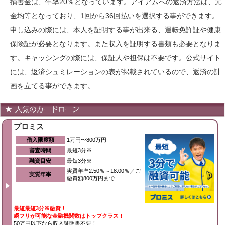
損害金は、年率20％となっています。アイアムへの返済方法は、元
金均等となっており、1回から36回払いを選択する事ができます。
申し込みの際には、本人を証明する事が出来る、運転免許証や健康
保険証が必要となります。また収入を証明する書類も必要となりま
す。キャッシングの際には、保証人や担保は不要です。公式サイト
には、返済シュミレーションの表が掲載されているので、返済の計
画を立てる事ができます。
プロミス
借入限度額
1万円〜800万円
審査時間
最短3分※
融資目安
最短3分※
実質年率2.50％～18.00％／ご
実質年率
融資額800万円まで
最短最短3分※融資！
瞬フリが可能な金融機関数はトップクラス！
50万円以下なら収入証明書不要！