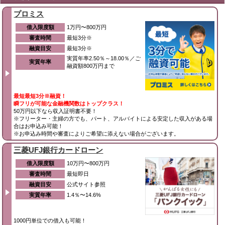
プロミス
借入限度額
1万円〜800万円
審査時間
最短3分※
融資目安
最短3分※
実質年率2.50％～18.00％／ご
実質年率
融資額800万円まで
最短最短3分※融資！
瞬フリが可能な金融機関数はトップクラス！
50万円以下なら収入証明書不要！
※フリーター・主婦の方でも、パート、アルバイトによる安定した収入がある場
合はお申込み可能！
※お申込み時間や審査によりご希望に添えない場合がございます。
三菱UFJ銀行カードローン
借入限度額
10万円〜800万円
審査時間
最短即日
融資目安
公式サイト参照
実質年率
1.4％〜14.6%
1000円単位での借入も可能！