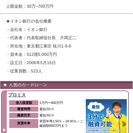
上限金額：30万~700万円
★イオン銀行の会社概要
・会社名：イオン銀行
・代表者：代表取締役社長 片岡正二
・所在地：東京都江東区 枝川1-9-6
・資本金：512億5,000万円
・設立日：2006年5月15日
・従業員数：523人
プロミス
借入限度額
1万円〜800万円
審査時間
最短3分※
融資目安
最短3分※
実質年率2.50％～18.00％／ご
実質年率
融資額800万円まで