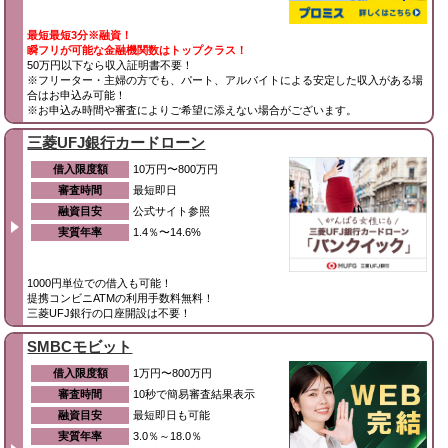
最短最短3分※融資！
瞬フリが可能な金融機関数はトップクラス！
50万円以下なら収入証明書不要！
※フリーター・主婦の方でも、パート、アルバイトによる安定した収入がある場
合はお申込み可能！
※お申込み時間や審査によりご希望に添えない場合がございます。
三菱UFJ銀行カードローン
借入限度額
10万円〜800万円
審査時間
最短即日
融資目安
公式サイト参照
実質年率
1.4％〜14.6%
1000円単位での借入も可能！
提携コンビニATMの利用手数料無料！
三菱UFJ銀行の口座開設は不要！
SMBCモビット
借入限度額
1万円〜800万円
審査時間
10秒で簡易審査結果表示
融資目安
最短即日も可能
実質年率
3.0％～18.0％