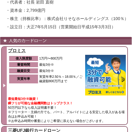
・代表者：社長 岩田 直樹
・資本金：2,799億円
・株主（持株比率）：株式会社りそなホールディングス（100％）
・設立日：大正7年5月15日（営業開始日平成15年3月3日）
プロミス
借入限度額
1万円〜800万円
審査時間
最短3分※
融資目安
最短3分※
実質年率2.50％～18.00％／ご
実質年率
融資額800万円まで
最短最短3分※融資！
瞬フリが可能な金融機関数はトップクラス！
50万円以下なら収入証明書不要！
※フリーター・主婦の方でも、パート、アルバイトによる安定した収入がある場
合はお申込み可能！
※お申込み時間や審査によりご希望に添えない場合がございます。
三菱UFJ銀行カードローン