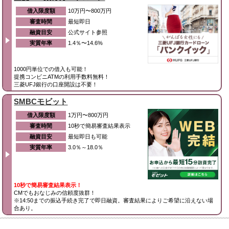
借入限度額
10万円〜800万円
審査時間
最短即日
融資目安
公式サイト参照
実質年率
1.4％〜14.6%
1000円単位での借入も可能！
提携コンビニATMの利用手数料無料！
三菱UFJ銀行の口座開設は不要！
SMBCモビット
借入限度額
1万円〜800万円
審査時間
10秒で簡易審査結果表示
融資目安
最短即日も可能
実質年率
3.0％～18.0％
10秒で簡易審査結果表示！
CMでもおなじみの信頼度抜群！
※14:50までの振込手続き完了で即日融資。審査結果によりご希望に沿えない場
合あり。