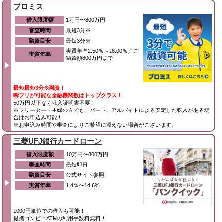
プロミス
借入限度額
1万円〜800万円
審査時間
最短3分※
融資目安
最短3分※
実質年率2.50％～18.00％／ご
実質年率
融資額800万円まで
最短最短3分※融資！
瞬フリが可能な金融機関数はトップクラス！
50万円以下なら収入証明書不要！
※フリーター・主婦の方でも、パート、アルバイトによる安定した収入がある場
合はお申込み可能！
※お申込み時間や審査によりご希望に添えない場合がございます。
三菱UFJ銀行カードローン
借入限度額
10万円〜800万円
審査時間
最短即日
融資目安
公式サイト参照
実質年率
1.4％〜14.6%
1000円単位での借入も可能！
提携コンビニATMの利用手数料無料！