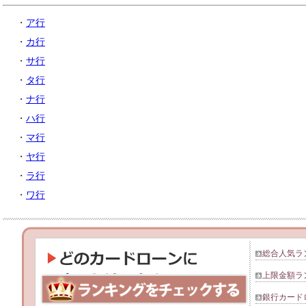
・
ア行
・
カ行
・
サ行
・
タ行
・
ナ行
・
ハ行
・
マ行
・
ヤ行
・
ラ行
・
ワ行
総合人気ラ
上限金額ラ
銀行カード