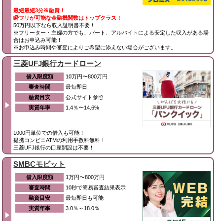
最短最短3分※融資！
瞬フリが可能な金融機関数はトップクラス！
50万円以下なら収入証明書不要！
※フリーター・主婦の方でも、パート、アルバイトによる安定した収入がある場
合はお申込み可能！
※お申込み時間や審査によりご希望に添えない場合がございます。
三菱UFJ銀行カードローン
借入限度額
10万円〜800万円
審査時間
最短即日
融資目安
公式サイト参照
実質年率
1.4％〜14.6%
1000円単位での借入も可能！
提携コンビニATMの利用手数料無料！
三菱UFJ銀行の口座開設は不要！
SMBCモビット
借入限度額
1万円〜800万円
審査時間
10秒で簡易審査結果表示
融資目安
最短即日も可能
実質年率
3.0％～18.0％