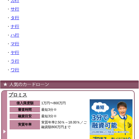
・
カ行
・
サ行
・
タ行
・
ナ行
・
ハ行
・
マ行
・
ヤ行
・
ラ行
・
ワ行
プロミス
借入限度額
1万円〜800万円
審査時間
最短3分※
融資目安
最短3分※
実質年率2.50％～18.00％／ご
実質年率
融資額800万円まで