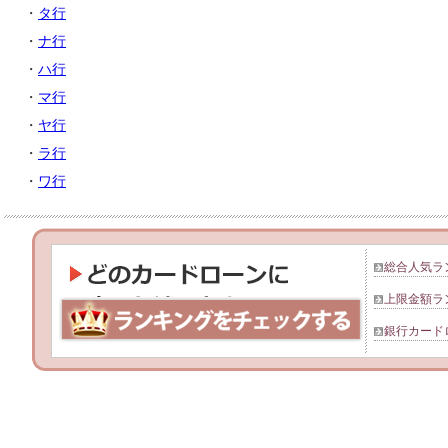
・
タ行
・
ナ行
・
ハ行
・
マ行
・
ヤ行
・
ラ行
・
ワ行
総合人気ラ
上限金額ラ
銀行カード