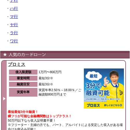
・
ナ行
・
ハ行
・
マ行
・
ヤ行
・
ラ行
・
ワ行
プロミス
借入限度額
1万円〜800万円
審査時間
最短3分※
融資目安
最短3分※
実質年率2.50％～18.00％／ご
実質年率
融資額800万円まで
最短最短3分※融資！
瞬フリが可能な金融機関数はトップクラス！
50万円以下なら収入証明書不要！
※フリーター・主婦の方でも、パート、アルバイトによる安定した収入がある場
合はお申込み可能！