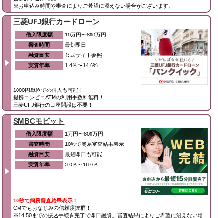
※お申込み時間や審査によりご希望に添えない場合がございます。
三菱UFJ銀行カードローン
借入限度額
10万円〜800万円
審査時間
最短即日
融資目安
公式サイト参照
実質年率
1.4％〜14.6%
1000円単位での借入も可能！
提携コンビニATMの利用手数料無料！
三菱UFJ銀行の口座開設は不要！
SMBCモビット
借入限度額
1万円〜800万円
審査時間
10秒で簡易審査結果表示
融資目安
最短即日も可能
実質年率
3.0％～18.0％
10秒で簡易審査結果表示！
CMでもおなじみの信頼度抜群！
※14:50までの振込手続き完了で即日融資。審査結果によりご希望に沿えない場