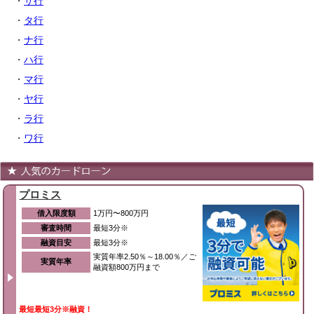
・
サ行
・
タ行
・
ナ行
・
ハ行
・
マ行
・
ヤ行
・
ラ行
・
ワ行
プロミス
借入限度額
1万円〜800万円
審査時間
最短3分※
融資目安
最短3分※
実質年率2.50％～18.00％／ご
実質年率
融資額800万円まで
最短最短3分※融資！