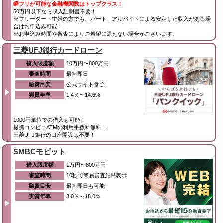
瞬フリが可能な金融機関数はトップクラス！
50万円以下なら収入証明書不要！
※フリーター・主婦の方でも、パート、アルバイトによる安定した収入がある場
合はお申込み可能！
※お申込み時間や審査によりご希望に添えない場合がございます。
三菱UFJ銀行カードローン
借入限度額
10万円〜800万円
審査時間
最短即日
融資目安
公式サイト参照
実質年率
1.4％〜14.6%
1000円単位での借入も可能！
提携コンビニATMの利用手数料無料！
三菱UFJ銀行の口座開設は不要！
SMBCモビット
借入限度額
1万円〜800万円
審査時間
10秒で簡易審査結果表示
融資目安
最短即日も可能
実質年率
3.0％～18.0％