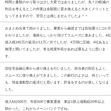
時間と書類のやり取りは少し大変ではありましたが、先々の軽減の
利点を考えるとこの作業は金額面に置き換えると大きくメリットと
なってきますので、苦労とは感じませんでしたよ＾＾
おまとめ出来て助かりました。審査から融資までは告知通りに1か月
かかりましたが、連絡もしっかり頂けてスムーズに進みました。4社
借入残185万の返済が11万／月でしたが、4万弱に圧縮。4社あると
無理と聞いてましたが、有る程度年収があれば通るように思いま
す。
旧住宅金融公庫から借り換えを行いました。担当者の対応もよく、
スムーズに借り換えができました。この銀行のよさは、何といって
も、預金連動型の返済だと思います。貯金をするのが楽しくなりま
した。
借入6社500万、年収500で審査通過 東証1部上場勤続20年以上
助かった。これからメーンバンクですね。