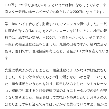
199万までの借り換えなのに」というのは特になさそうですが、東
京スター銀行のホームページでも例としては200万になってます。
学生時のバイト代など，財産すべてでマンション買いました。一気
に貯金がなくなるのもなぁと思い，ローンを組むことに。地元の銀
行では、総支払い額が、＋500万。正直もったいない。そこでスタ
ー銀行の預金連動に話をしました。九州の田舎ですが、福岡支店が
あり、便利です。住宅控除を考えると、借金が1％の利を産んでいま
す。
先週に手続きが完了しました、預金連動によりかなりの軽減になり
ました、今まで貯金がなんらかの形で活かせないかと思っていまし
た、預金連動というものを知り、即申し込みました、シミュレーシ
ョン機能で計算すると預金連動で嘘のようにトータルでの金利が安
くなり驚きました、預金を残して支払いを軽減したいとお考えの人
はとりあえず申し込んでみてはいかがかと思っていますよ、確かに