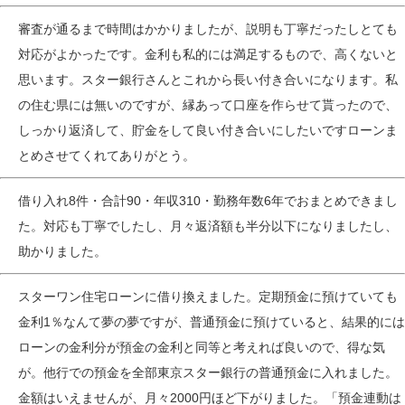
審査が通るまで時間はかかりましたが、説明も丁寧だったしとても
対応がよかったです。金利も私的には満足するもので、高くないと
思います。スター銀行さんとこれから長い付き合いになります。私
の住む県には無いのですが、縁あって口座を作らせて貰ったので、
しっかり返済して、貯金をして良い付き合いにしたいですローンま
とめさせてくれてありがとう。
借り入れ8件・合計90・年収310・勤務年数6年でおまとめできまし
た。対応も丁寧でしたし、月々返済額も半分以下になりましたし、
助かりました。
スターワン住宅ローンに借り換えました。定期預金に預けていても
金利1％なんて夢の夢ですが、普通預金に預けていると、結果的には
ローンの金利分が預金の金利と同等と考えれば良いので、得な気
が。他行での預金を全部東京スター銀行の普通預金に入れました。
金額はいえませんが、月々2000円ほど下がりました。「預金連動は