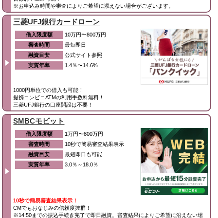
※お申込み時間や審査によりご希望に添えない場合がございます。
三菱UFJ銀行カードローン
借入限度額
10万円〜800万円
審査時間
最短即日
融資目安
公式サイト参照
実質年率
1.4％〜14.6%
1000円単位での借入も可能！
提携コンビニATMの利用手数料無料！
三菱UFJ銀行の口座開設は不要！
SMBCモビット
借入限度額
1万円〜800万円
審査時間
10秒で簡易審査結果表示
融資目安
最短即日も可能
実質年率
3.0％～18.0％
10秒で簡易審査結果表示！
CMでもおなじみの信頼度抜群！
※14:50までの振込手続き完了で即日融資。審査結果によりご希望に沿えない場