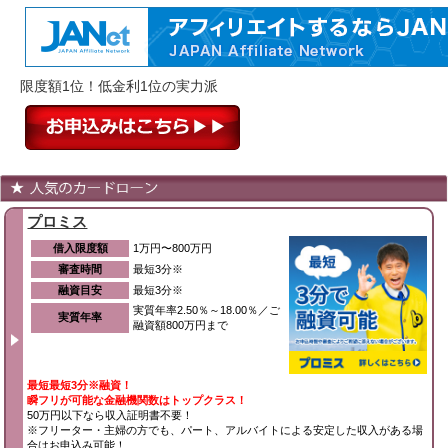
限度額1位！低金利1位の実力派
プロミス
借入限度額
1万円〜800万円
審査時間
最短3分※
融資目安
最短3分※
実質年率2.50％～18.00％／ご
実質年率
融資額800万円まで
最短最短3分※融資！
瞬フリが可能な金融機関数はトップクラス！
50万円以下なら収入証明書不要！
※フリーター・主婦の方でも、パート、アルバイトによる安定した収入がある場
合はお申込み可能！