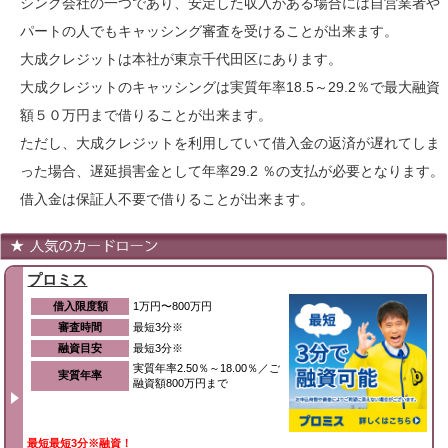
シング会社の一つであり、安定した収入がある場合には自営業者や
パートの人でもキャッシング審査を受けることが出来ます。
大成クレジットは本社が東京千代田区にあります。
大成クレジットのキャッシングは実質年率18.5～29.2％で最大融資
額５０万円まで借りることが出来ます。
ただし、大成クレジットを利用していて借入金の返済が遅れてしま
った場合、遅延損害金として年率29.2 ％の支払が必要となります。
借入金は保証人不要で借りることが出来ます。
プロミス
借入限度額
1万円〜800万円
審査時間
最短3分※
融資目安
最短3分※
実質年率2.50％～18.00％／ご
実質年率
融資額800万円まで
最短最短3分※融資！