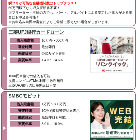
瞬フリが可能な金融機関数はトップクラス！
50万円以下なら収入証明書不要！
※フリーター・主婦の方でも、パート、アルバイトによる安定した収入がある場
合はお申込み可能！
※お申込み時間や審査によりご希望に添えない場合がございます。
三菱UFJ銀行カードローン
借入限度額
10万円〜800万円
審査時間
最短即日
融資目安
公式サイト参照
実質年率
1.4％〜14.6%
1000円単位での借入も可能！
提携コンビニATMの利用手数料無料！
三菱UFJ銀行の口座開設は不要！
SMBCモビット
借入限度額
1万円〜800万円
審査時間
10秒で簡易審査結果表示
融資目安
最短即日も可能
実質年率
3.0％～18.0％