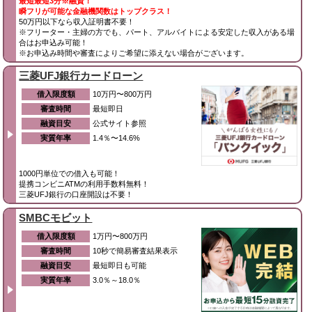
最短最短3分※融資！
瞬フリが可能な金融機関数はトップクラス！
50万円以下なら収入証明書不要！
※フリーター・主婦の方でも、パート、アルバイトによる安定した収入がある場
合はお申込み可能！
※お申込み時間や審査によりご希望に添えない場合がございます。
三菱UFJ銀行カードローン
借入限度額
10万円〜800万円
審査時間
最短即日
融資目安
公式サイト参照
実質年率
1.4％〜14.6%
1000円単位での借入も可能！
提携コンビニATMの利用手数料無料！
三菱UFJ銀行の口座開設は不要！
SMBCモビット
借入限度額
1万円〜800万円
審査時間
10秒で簡易審査結果表示
融資目安
最短即日も可能
実質年率
3.0％～18.0％