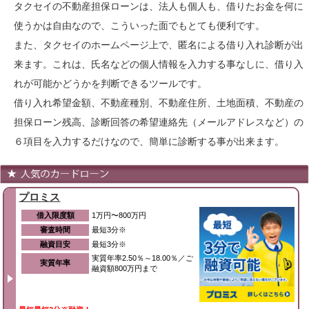
タクセイの不動産担保ローンは、法人も個人も、借りたお金を何に
使うかは自由なので、こういった面でもとても便利です。
また、タクセイのホームページ上で、匿名による借り入れ診断が出
来ます。これは、氏名などの個人情報を入力する事なしに、借り入
れが可能かどうかを判断できるツールです。
借り入れ希望金額、不動産種別、不動産住所、土地面積、不動産の
担保ローン残高、診断回答の希望連絡先（メールアドレスなど）の
６項目を入力するだけなので、簡単に診断する事が出来ます。
プロミス
借入限度額
1万円〜800万円
審査時間
最短3分※
融資目安
最短3分※
実質年率2.50％～18.00％／ご
実質年率
融資額800万円まで