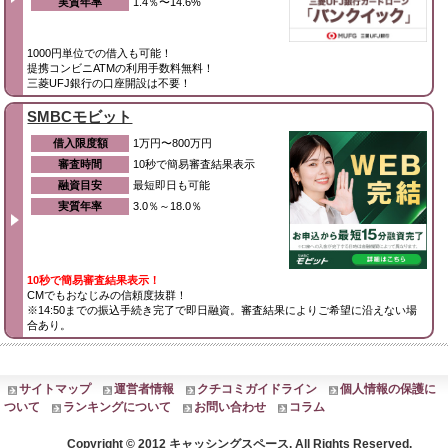
実質年率
1.4％〜14.6%
1000円単位での借入も可能！
提携コンビニATMの利用手数料無料！
三菱UFJ銀行の口座開設は不要！
SMBCモビット
借入限度額
1万円〜800万円
審査時間
10秒で簡易審査結果表示
融資目安
最短即日も可能
実質年率
3.0％～18.0％
10秒で簡易審査結果表示！
CMでもおなじみの信頼度抜群！
※14:50までの振込手続き完了で即日融資。審査結果によりご希望に沿えない場
合あり。
サイトマップ
運営者情報
クチコミガイドライン
個人情報の保護に
ついて
ランキングについて
お問い合わせ
コラム
Copyright © 2012 キャッシングスペース. All Rights Reserved.