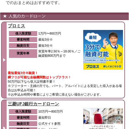
でのおまとめはおすすめです。
プロミス
借入限度額
1万円〜800万円
審査時間
最短3分※
融資目安
最短3分※
実質年率2.50％～18.00％／ご
実質年率
融資額800万円まで
最短最短3分※融資！
瞬フリが可能な金融機関数はトップクラス！
50万円以下なら収入証明書不要！
※フリーター・主婦の方でも、パート、アルバイトによる安定した収入がある場
合はお申込み可能！
※お申込み時間や審査によりご希望に添えない場合がございます。
三菱UFJ銀行カードローン
借入限度額
10万円〜800万円
審査時間
最短即日
融資目安
公式サイト参照