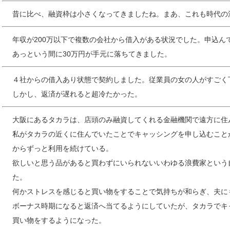
昔に比べ、融資枠は小さくなってきましたね。まあ、これも時代の
年収が200万以下で複数の会社から借入がある状況でした。申込ん
あっという間に30万円が手元に落ちてきました。
４社からの借入あり状態で契約しました。従業員の女の人がすごく
しかし、返済が遅れると超冷たかった。
大阪にあるタカラは、店頭のみ融資してくれる金融機関で遠方に住
私がタカラの近くに住んでいたことでキャッシングを申し込むこと
からずっと利用を続けている。
欲しいと思う品があると買わずにいられないいわゆる浪費家という
た。
何かストレスを感じると買い物をすることで気持ちが和らぎ、夫に
ボーナス時期になると返済へ当てるようにしていたが、タカラでキ
買い物をするようになった。