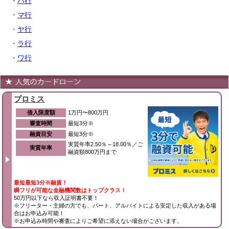
・
ハ行
・
マ行
・
ヤ行
・
ラ行
・
ワ行
プロミス
借入限度額
1万円〜800万円
審査時間
最短3分※
融資目安
最短3分※
実質年率2.50％～18.00％／ご
実質年率
融資額800万円まで
最短最短3分※融資！
瞬フリが可能な金融機関数はトップクラス！
50万円以下なら収入証明書不要！
※フリーター・主婦の方でも、パート、アルバイトによる安定した収入がある場
合はお申込み可能！
※お申込み時間や審査によりご希望に添えない場合がございます。