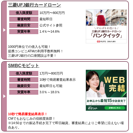
三菱UFJ銀行カードローン
借入限度額
10万円〜800万円
審査時間
最短即日
融資目安
公式サイト参照
実質年率
1.4％〜14.6%
1000円単位での借入も可能！
提携コンビニATMの利用手数料無料！
三菱UFJ銀行の口座開設は不要！
SMBCモビット
借入限度額
1万円〜800万円
審査時間
10秒で簡易審査結果表示
融資目安
最短即日も可能
実質年率
3.0％～18.0％
10秒で簡易審査結果表示！
CMでもおなじみの信頼度抜群！
※14:50までの振込手続き完了で即日融資。審査結果によりご希望に沿えない場
合あり。