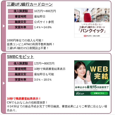
三菱UFJ銀行カードローン
借入限度額
10万円〜800万円
審査時間
最短即日
融資目安
公式サイト参照
実質年率
1.4％〜14.6%
1000円単位での借入も可能！
提携コンビニATMの利用手数料無料！
三菱UFJ銀行の口座開設は不要！
SMBCモビット
借入限度額
1万円〜800万円
審査時間
10秒で簡易審査結果表示
融資目安
最短即日も可能
実質年率
3.0％～18.0％
10秒で簡易審査結果表示！
CMでもおなじみの信頼度抜群！
※14:50までの振込手続き完了で即日融資。審査結果によりご希望に沿えない場
合あり。