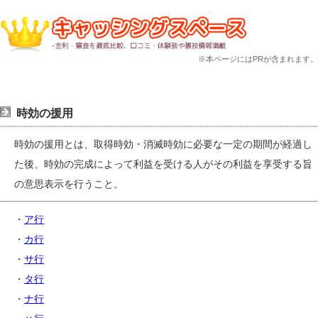
※本ページにはPRが含まれます。
時効の援用
時効の援用とは、取得時効・消滅時効に必要な一定の期間が経過し
た後、時効の完成によって利益を受ける人がその利益を享受する旨
の意思表示を行うこと。
・
ア行
・
カ行
・
サ行
・
タ行
・
ナ行