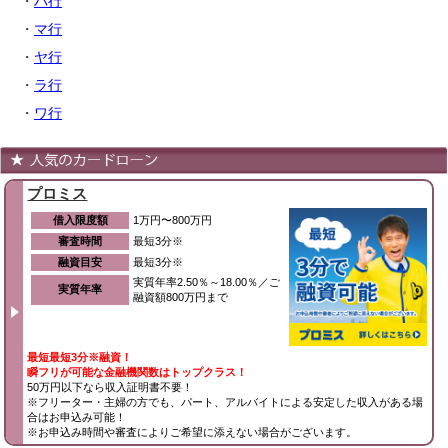
・
ハ行
・
マ行
・
ヤ行
・
ラ行
・
ワ行
プロミス
借入限度額
1万円〜800万円
審査時間
最短3分※
融資目安
最短3分※
実質年率2.50％～18.00％／ご
実質年率
融資額800万円まで
最短最短3分※融資！
瞬フリが可能な金融機関数はトップクラス！
50万円以下なら収入証明書不要！
※フリーター・主婦の方でも、パート、アルバイトによる安定した収入がある場
合はお申込み可能！
※お申込み時間や審査によりご希望に添えない場合がございます。