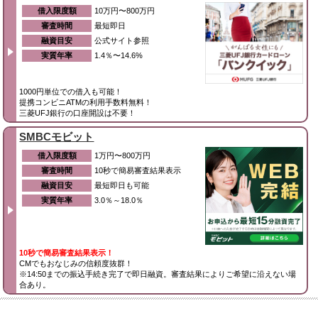
借入限度額
10万円〜800万円
審査時間
最短即日
融資目安
公式サイト参照
実質年率
1.4％〜14.6%
1000円単位での借入も可能！
提携コンビニATMの利用手数料無料！
三菱UFJ銀行の口座開設は不要！
SMBCモビット
借入限度額
1万円〜800万円
審査時間
10秒で簡易審査結果表示
融資目安
最短即日も可能
実質年率
3.0％～18.0％
10秒で簡易審査結果表示！
CMでもおなじみの信頼度抜群！
※14:50までの振込手続き完了で即日融資。審査結果によりご希望に沿えない場
合あり。