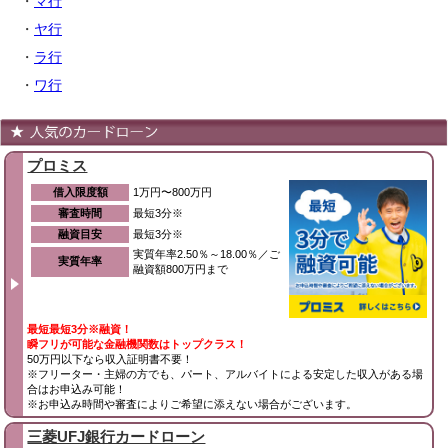
・
マ行
・
ヤ行
・
ラ行
・
ワ行
プロミス
借入限度額
1万円〜800万円
審査時間
最短3分※
融資目安
最短3分※
実質年率2.50％～18.00％／ご
実質年率
融資額800万円まで
最短最短3分※融資！
瞬フリが可能な金融機関数はトップクラス！
50万円以下なら収入証明書不要！
※フリーター・主婦の方でも、パート、アルバイトによる安定した収入がある場
合はお申込み可能！
※お申込み時間や審査によりご希望に添えない場合がございます。
三菱UFJ銀行カードローン