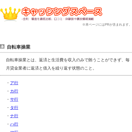
※本ページにはPRが含まれます。
自転車操業
自転車操業とは、返済と生活費を収入のみで賄うことができず、毎
月貸金業者に返済と借入を繰り返す状態のこと。
・
ア行
・
カ行
・
サ行
・
タ行
・
ナ行
・
ハ行