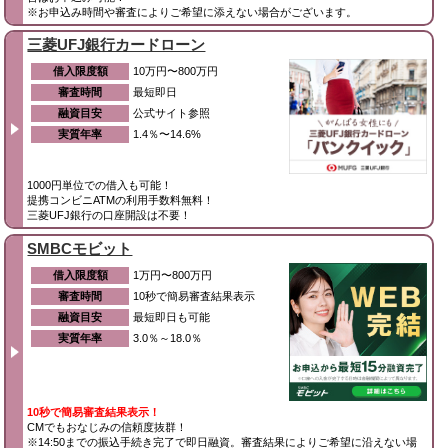
※お申込み時間や審査によりご希望に添えない場合がございます。
三菱UFJ銀行カードローン
借入限度額
10万円〜800万円
審査時間
最短即日
融資目安
公式サイト参照
実質年率
1.4％〜14.6%
1000円単位での借入も可能！
提携コンビニATMの利用手数料無料！
三菱UFJ銀行の口座開設は不要！
SMBCモビット
借入限度額
1万円〜800万円
審査時間
10秒で簡易審査結果表示
融資目安
最短即日も可能
実質年率
3.0％～18.0％
10秒で簡易審査結果表示！
CMでもおなじみの信頼度抜群！
※14:50までの振込手続き完了で即日融資。審査結果によりご希望に沿えない場