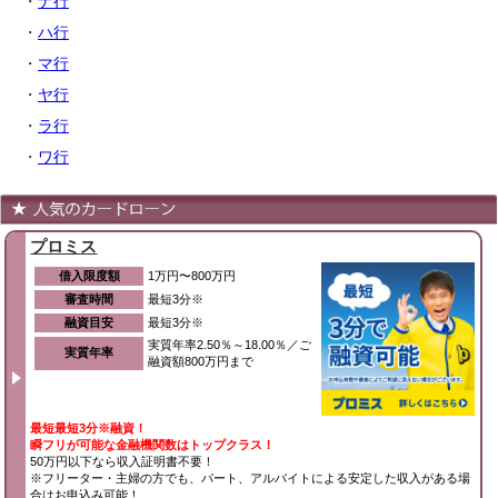
・
ナ行
・
ハ行
・
マ行
・
ヤ行
・
ラ行
・
ワ行
プロミス
借入限度額
1万円〜800万円
審査時間
最短3分※
融資目安
最短3分※
実質年率2.50％～18.00％／ご
実質年率
融資額800万円まで
最短最短3分※融資！
瞬フリが可能な金融機関数はトップクラス！
50万円以下なら収入証明書不要！
※フリーター・主婦の方でも、パート、アルバイトによる安定した収入がある場
合はお申込み可能！