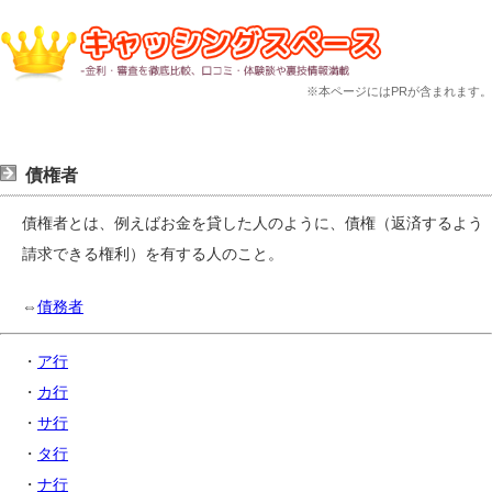
※本ページにはPRが含まれます。
債権者
債権者とは、例えばお金を貸した人のように、債権（返済するよう
請求できる権利）を有する人のこと。
⇔
債務者
・
ア行
・
カ行
・
サ行
・
タ行
・
ナ行