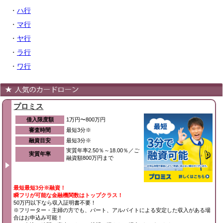
・
ハ行
・
マ行
・
ヤ行
・
ラ行
・
ワ行
プロミス
借入限度額
1万円〜800万円
審査時間
最短3分※
融資目安
最短3分※
実質年率2.50％～18.00％／ご
実質年率
融資額800万円まで
最短最短3分※融資！
瞬フリが可能な金融機関数はトップクラス！
50万円以下なら収入証明書不要！
※フリーター・主婦の方でも、パート、アルバイトによる安定した収入がある場
合はお申込み可能！