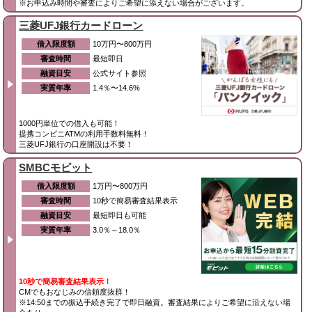
※お申込み時間や審査によりご希望に添えない場合がございます。
三菱UFJ銀行カードローン
借入限度額
10万円〜800万円
審査時間
最短即日
融資目安
公式サイト参照
実質年率
1.4％〜14.6%
1000円単位での借入も可能！
提携コンビニATMの利用手数料無料！
三菱UFJ銀行の口座開設は不要！
SMBCモビット
借入限度額
1万円〜800万円
審査時間
10秒で簡易審査結果表示
融資目安
最短即日も可能
実質年率
3.0％～18.0％
10秒で簡易審査結果表示！
CMでもおなじみの信頼度抜群！
※14:50までの振込手続き完了で即日融資。審査結果によりご希望に沿えない場