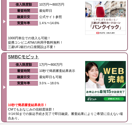
借入限度額
10万円〜800万円
審査時間
最短即日
融資目安
公式サイト参照
実質年率
1.4％〜14.6%
1000円単位での借入も可能！
提携コンビニATMの利用手数料無料！
三菱UFJ銀行の口座開設は不要！
SMBCモビット
借入限度額
1万円〜800万円
審査時間
10秒で簡易審査結果表示
融資目安
最短即日も可能
実質年率
3.0％～18.0％
10秒で簡易審査結果表示！
CMでもおなじみの信頼度抜群！
※14:50までの振込手続き完了で即日融資。審査結果によりご希望に沿えない場
合あり。