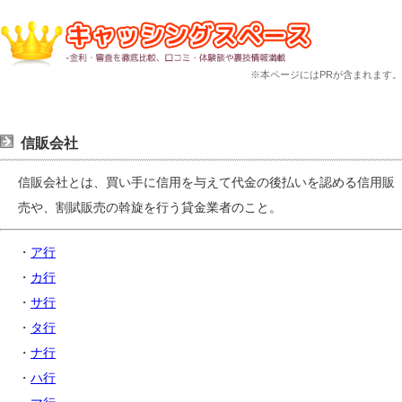
※本ページにはPRが含まれます。
信販会社
信販会社とは、買い手に信用を与えて代金の後払いを認める信用販
売や、割賦販売の斡旋を行う貸金業者のこと。
・
ア行
・
カ行
・
サ行
・
タ行
・
ナ行
・
ハ行