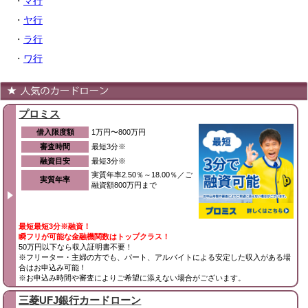
・
マ行
・
ヤ行
・
ラ行
・
ワ行
プロミス
借入限度額
1万円〜800万円
審査時間
最短3分※
融資目安
最短3分※
実質年率2.50％～18.00％／ご
実質年率
融資額800万円まで
最短最短3分※融資！
瞬フリが可能な金融機関数はトップクラス！
50万円以下なら収入証明書不要！
※フリーター・主婦の方でも、パート、アルバイトによる安定した収入がある場
合はお申込み可能！
※お申込み時間や審査によりご希望に添えない場合がございます。
三菱UFJ銀行カードローン