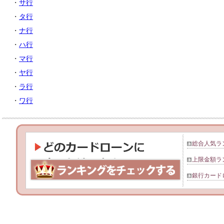
・
サ行
・
タ行
・
ナ行
・
ハ行
・
マ行
・
ヤ行
・
ラ行
・
ワ行
総合人気ラ
上限金額ラ
銀行カード