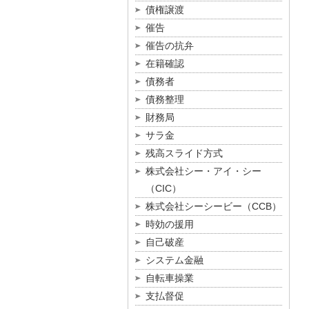
債権譲渡
催告
催告の抗弁
在籍確認
債務者
債務整理
財務局
サラ金
残高スライド方式
株式会社シー・アイ・シー
（CIC）
株式会社シーシービー（CCB）
時効の援用
自己破産
システム金融
自転車操業
支払督促