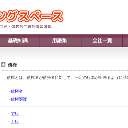
債権
債権とは、債権者が債務者に対して、一定の行為が出来るように請
→
債権者
→
債権譲渡
・
ア行
・
カ行