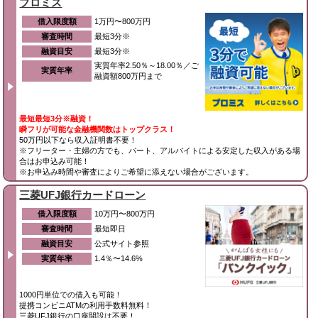
プロミス
借入限度額
1万円〜800万円
審査時間
最短3分※
融資目安
最短3分※
実質年率2.50％～18.00％／ご
実質年率
融資額800万円まで
最短最短3分※融資！
瞬フリが可能な金融機関数はトップクラス！
50万円以下なら収入証明書不要！
※フリーター・主婦の方でも、パート、アルバイトによる安定した収入がある場
合はお申込み可能！
※お申込み時間や審査によりご希望に添えない場合がございます。
三菱UFJ銀行カードローン
借入限度額
10万円〜800万円
審査時間
最短即日
融資目安
公式サイト参照
実質年率
1.4％〜14.6%
1000円単位での借入も可能！
提携コンビニATMの利用手数料無料！
三菱UFJ銀行の口座開設は不要！