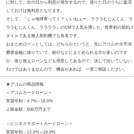
に対して、次の日から利息が発生するので、借りた日のうちに返済
しておけば無利息となります。
そして、「じゃ地球寄ってく？ いいねぇ〜。ラララむじんくん、ラ
ララむじんくん、ララララ」のCMで人気を博した、世界初の契約ス
タイルである無人契約機でも有名です。
おまとめローンとしては、どちらかというと、先にアコムや大手消
費者金融に借りていて、銀行などにまとめられる方が多いのです
が、借り換えローンなども用意してあるので、決して向いていない
わけではありませんので、機会があれば、一度ご相談ください。
★アコムの商品情報
＜アコムカードローン＞
実質年利：4.7%～18.0%
上限金額：500万円まで
＜ビジネスサポートカードローン＞
実質年利：12.0%～18.0%