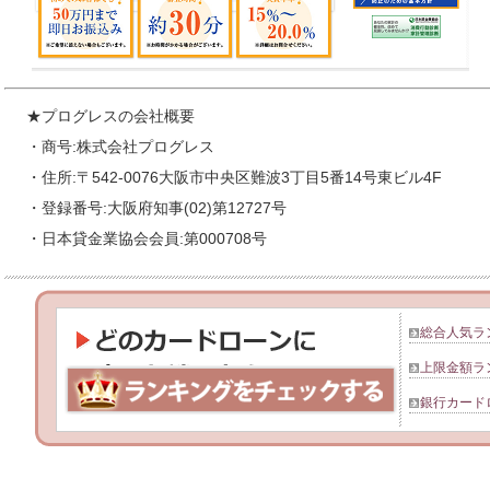
★プログレスの会社概要
・商号:株式会社プログレス
・住所:〒542-0076大阪市中央区難波3丁目5番14号東ビル4F
・登録番号:大阪府知事(02)第12727号
・日本貸金業協会会員:第000708号
総合人気ラ
上限金額ラ
銀行カード