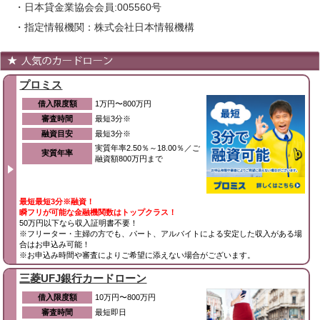
・日本貸金業協会会員:005560号
・指定情報機関：株式会社日本情報機構
プロミス
借入限度額
1万円〜800万円
審査時間
最短3分※
融資目安
最短3分※
実質年率2.50％～18.00％／ご
実質年率
融資額800万円まで
最短最短3分※融資！
瞬フリが可能な金融機関数はトップクラス！
50万円以下なら収入証明書不要！
※フリーター・主婦の方でも、パート、アルバイトによる安定した収入がある場
合はお申込み可能！
※お申込み時間や審査によりご希望に添えない場合がございます。
三菱UFJ銀行カードローン
借入限度額
10万円〜800万円
審査時間
最短即日