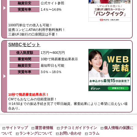
融資目安
公式サイト参照
実質年率
1.4％〜14.6%
1000円単位での借入も可能！
提携コンビニATMの利用手数料無料！
三菱UFJ銀行の口座開設は不要！
SMBCモビット
借入限度額
1万円〜800万円
審査時間
10秒で簡易審査結果表示
融資目安
最短即日も可能
実質年率
3.0％～18.0％
10秒で簡易審査結果表示！
CMでもおなじみの信頼度抜群！
※14:50までの振込手続き完了で即日融資。審査結果によりご希望に沿えない場
合あり。
サイトマップ
運営者情報
クチコミガイドライン
個人情報の保護に
ついて
ランキングについて
お問い合わせ
コラム