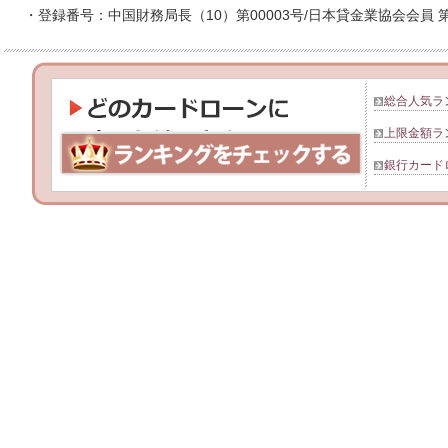
・登録番号：中国財務局長（10）第00003号/日本貸金業協会会員 第0
総合人気ラ
上限金額ラ
銀行カード