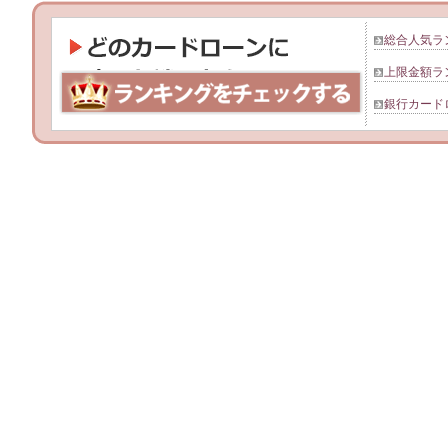
総合人気ラ
上限金額ラ
銀行カード