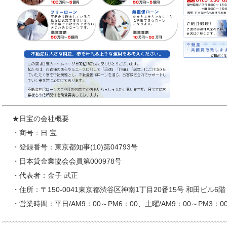
★日宝の会社概要
・商号：日 宝
・登録番号：東京都知事(10)第04793号
・日本貸金業協会会員第000978号
・代表者：金子 武正
・住所：〒150-0041東京都渋谷区神南1丁目20番15号 和田ビル6階
・営業時間：平日/AM9：00～PM6：00、土曜/AM9：00～PM3：0