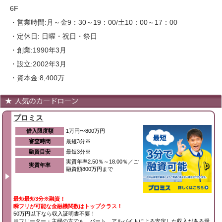
6F
・営業時間:月～金9：30～19：00/土10：00～17：00
・定休日: 日曜・祝日・祭日
・創業:1990年3月
・設立:2002年3月
・資本金:8,400万
プロミス
借入限度額
1万円〜800万円
審査時間
最短3分※
融資目安
最短3分※
実質年率2.50％～18.00％／ご
実質年率
融資額800万円まで
最短最短3分※融資！
瞬フリが可能な金融機関数はトップクラス！
50万円以下なら収入証明書不要！
※フリーター・主婦の方でも、パート、アルバイトによる安定した収入がある場