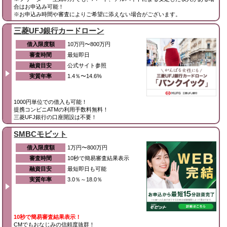
合はお申込み可能！
※お申込み時間や審査によりご希望に添えない場合がございます。
三菱UFJ銀行カードローン
借入限度額
10万円〜800万円
審査時間
最短即日
融資目安
公式サイト参照
実質年率
1.4％〜14.6%
1000円単位での借入も可能！
提携コンビニATMの利用手数料無料！
三菱UFJ銀行の口座開設は不要！
SMBCモビット
借入限度額
1万円〜800万円
審査時間
10秒で簡易審査結果表示
融資目安
最短即日も可能
実質年率
3.0％～18.0％
10秒で簡易審査結果表示！
CMでもおなじみの信頼度抜群！