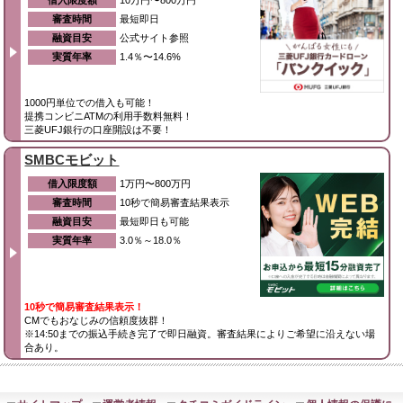
借入限度額
10万円〜800万円
審査時間
最短即日
融資目安
公式サイト参照
実質年率
1.4％〜14.6%
1000円単位での借入も可能！
提携コンビニATMの利用手数料無料！
三菱UFJ銀行の口座開設は不要！
SMBCモビット
借入限度額
1万円〜800万円
審査時間
10秒で簡易審査結果表示
融資目安
最短即日も可能
実質年率
3.0％～18.0％
10秒で簡易審査結果表示！
CMでもおなじみの信頼度抜群！
※14:50までの振込手続き完了で即日融資。審査結果によりご希望に沿えない場
合あり。