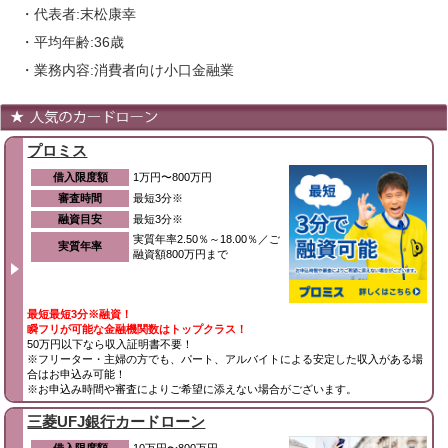
・代表者:末松康幸
・平均年齢:36歳
・業務内容:消費者向け小口金融業
プロミス
借入限度額
1万円〜800万円
審査時間
最短3分※
融資目安
最短3分※
実質年率2.50％～18.00％／ご
実質年率
融資額800万円まで
最短最短3分※融資！
瞬フリが可能な金融機関数はトップクラス！
50万円以下なら収入証明書不要！
※フリーター・主婦の方でも、パート、アルバイトによる安定した収入がある場
合はお申込み可能！
※お申込み時間や審査によりご希望に添えない場合がございます。
三菱UFJ銀行カードローン