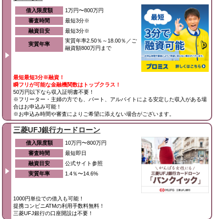
借入限度額
1万円〜800万円
審査時間
最短3分※
融資目安
最短3分※
実質年率2.50％～18.00％／ご
実質年率
融資額800万円まで
最短最短3分※融資！
瞬フリが可能な金融機関数はトップクラス！
50万円以下なら収入証明書不要！
※フリーター・主婦の方でも、パート、アルバイトによる安定した収入がある場
合はお申込み可能！
※お申込み時間や審査によりご希望に添えない場合がございます。
三菱UFJ銀行カードローン
借入限度額
10万円〜800万円
審査時間
最短即日
融資目安
公式サイト参照
実質年率
1.4％〜14.6%
1000円単位での借入も可能！
提携コンビニATMの利用手数料無料！
三菱UFJ銀行の口座開設は不要！